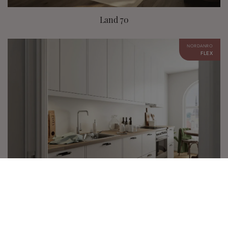
Land 70
NORDANRO
FLEX
Arkitekt 16 – parallellkjøkken