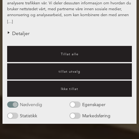
analysere trafikken vår. Vi deler dessuten informasjon om hvordan du
bruker nettstedet vårt, med partnerne våre innen sosiale medier,
annonsering og analysearbeid, som kan kombinere den med annen
informasjon du har gjort tilgjengelig for dem, eller som de har samlet
[...]
inn gjennom din bruk av tjenestene deres.
Detaljer
Tillat alle
tillat utvalg
Ikke tillat
Nødvendig
Egenskaper
Statistikk
Markedsføring