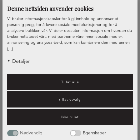
Benkeplate Grå marmor
Benkeplate, eik
Denne nettsiden anvender cookies
NORDANRO
Vi bruker informasjonskapsler for å gi innhold og annonser et
FLEX
personlig preg, for å levere sosiale mediefunksjoner og for å
analysere trafikken vår. Vi deler dessuten informasjon om hvordan du
bruker nettstedet vårt, med partnerne våre innen sosiale medier,
annonsering og analysearbeid, som kan kombinere den med annen
informasjon du har gjort tilgjengelig for dem, eller som de har samlet
[...]
inn gjennom din bruk av tjenestene deres.
Detaljer
Benkeplate, marmor
Tillat alle
Visar
11
av
11
tillat utvalg
Ikke tillat
Nødvendig
Egenskaper