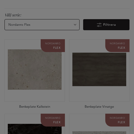
Välj serie:
Nordanro Flex
Filtrera
NORDANRO
NORDANRO
FLEX
FLEX
Benkeplate Kalkstein
Benkeplate Vinatge
NORDANRO
NORDANRO
FLEX
FLEX