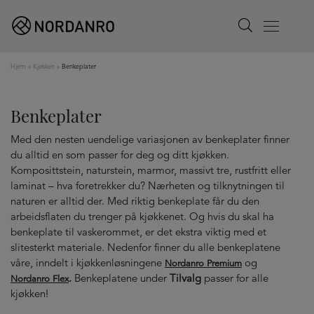
Search
Menu
Hjem
»
Kjøkken
»
Benkeplater
Benkeplater
Med den nesten uendelige variasjonen av benkeplater finner
du alltid en som passer for deg og ditt kjøkken.
Komposittstein, naturstein, marmor, massivt tre, rustfritt eller
laminat – hva foretrekker du? Nærheten og tilknytningen til
naturen er alltid der. Med riktig benkeplate får du den
arbeidsflaten du trenger på kjøkkenet. Og hvis du skal ha
benkeplate til vaskerommet, er det ekstra viktig med et
slitesterkt materiale. Nedenfor finner du alle benkeplatene
våre, inndelt i kjøkkenløsningene
og
Nordanro Premium
.
Benkeplatene under
Tilvalg
passer for alle
Nordanro Flex
kjøkken!