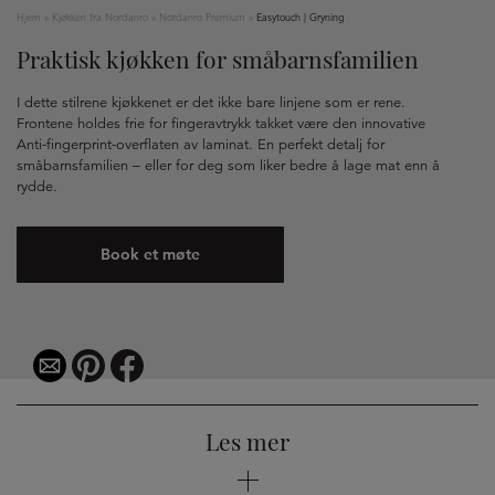
Hjem
»
Kjøkken fra Nordanro
»
Nordanro Premium
»
Easytouch | Gryning
Praktisk kjøkken for småbarnsfamilien
I dette stilrene kjøkkenet er det ikke bare linjene som er rene.
Frontene holdes frie for fingeravtrykk takket være den innovative
Anti-fingerprint-overflaten av laminat. En perfekt detalj for
småbarnsfamilien – eller for deg som liker bedre å lage mat enn å
rydde.
Book et møte
Les mer