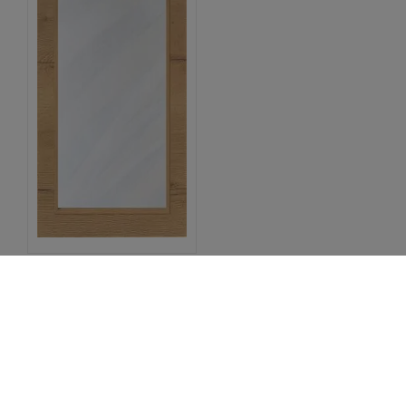
Front Gryning, vitrine
Premium kjøkken –
utvalg
NORDANRO