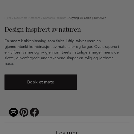
Hjem
»
Kjøkken fra Nordanro
»
Nordanro Premium
»
Gryning Eik Como | Ark Oliven
Design inspirert av naturen
En smart kjøkkenløsning som føles luftig takket være en
gjennomtenkt kombinasjon av materialer og farger. Overskapene i
eik tilfører varme og liv gjennom treets naturlige årringer, mens de
slette, olivenfargede underskapene skaper en rolig og jordnær
base.
Book et møte
Les mer