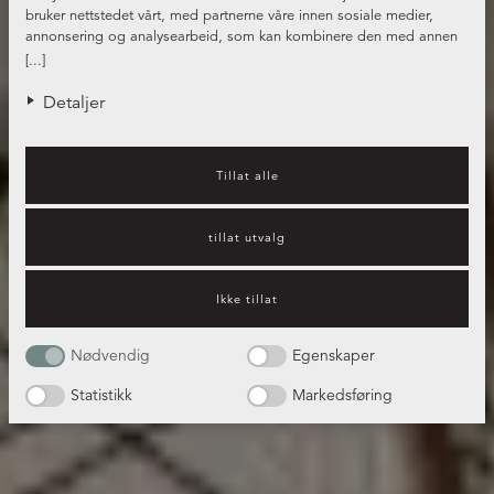
bruker nettstedet vårt, med partnerne våre innen sosiale medier,
annonsering og analysearbeid, som kan kombinere den med annen
informasjon du har gjort tilgjengelig for dem, eller som de har samlet
[...]
inn gjennom din bruk av tjenestene deres.
Detaljer
Tillat alle
tillat utvalg
Ikke tillat
Nødvendig
Egenskaper
Statistikk
Markedsføring