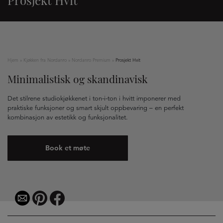
Prosjekt Hvit
Hjem
»
Kjøkken fra Nordanro
»
Nordanro Premium
»
Prosjekt Hvit
Minimalistisk og skandinavisk
Det stilrene studiokjøkkenet i ton-i-ton i hvitt imponerer med
praktiske funksjoner og smart skjult oppbevaring – en perfekt
kombinasjon av estetikk og funksjonalitet.
Book et møte