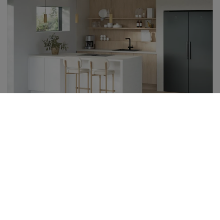
Gryning Eik Como | Ark Hvit
Mer til kjøkkenet