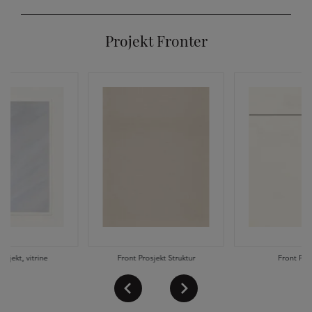
Projekt Fronter
osjekt, vitrine
Front Prosjekt Struktur
Front Pros