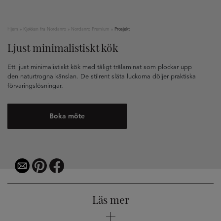
Hjem
»
Kjøkken fra Nordanro
»
Nordanro Premium
»
Prosjekt
Ljust minimalistiskt kök
Ett ljust minimalistiskt kök med tåligt trälaminat som plockar upp
den naturtrogna känslan. De stilrent släta luckorna döljer praktiska
förvaringslösningar.
Boka möte
Läs mer