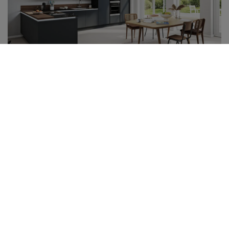
Natur │ Easytouch
Övrigt sortiment inom kök