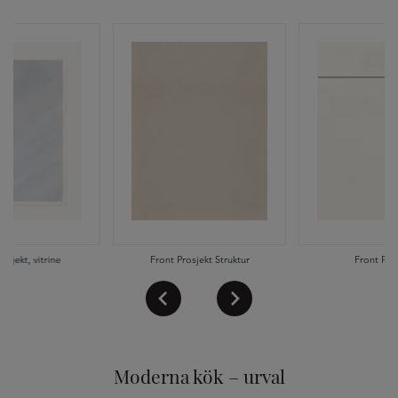
osjekt, vitrine
Front Prosjekt Struktur
Front Pros
Moderna kök – urval