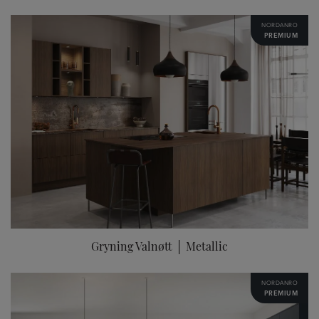
NORDANRO
PREMIUM
Gryning Valnøtt │ Metallic
NORDANRO
PREMIUM