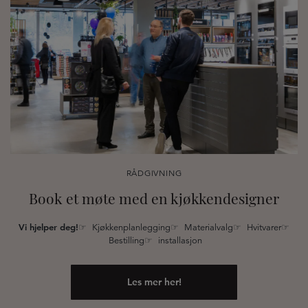
RÅDGIVNING
Book et møte med en kjøkkendesigner
Vi hjelper deg!
☞ Kjøkkenplanlegging☞ Materialvalg☞ Hvitvarer☞
Bestilling☞ installasjon
Les mer her!