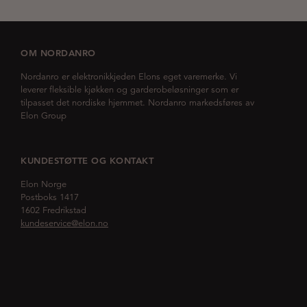
OM NORDANRO
Nordanro er elektronikkjeden Elons eget varemerke. Vi
leverer fleksible kjøkken og garderobeløsninger som er
tilpasset det nordiske hjemmet. Nordanro markedsføres av
Elon Group
KUNDESTØTTE OG KONTAKT
Elon Norge
Postboks 1417
1602 Fredrikstad
kundeservice@elon.no