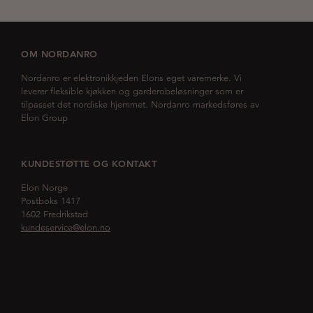
OM NORDANRO
Nordanro er elektronikkjeden Elons eget varemerke. Vi
leverer fleksible kjøkken og garderobeløsninger som er
tilpasset det nordiske hjemmet. Nordanro markedsføres av
Elon Group
KUNDESTØTTE OG KONTAKT
Elon Norge
Postboks 1417
1602 Fredrikstad
kundeservice@elon.no