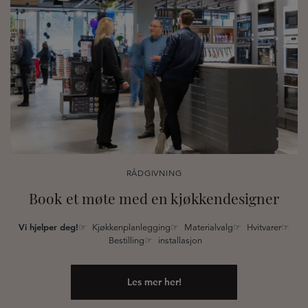
RÅDGIVNING
Book et møte med en kjøkkendesigner
Vi hjelper deg!
☞ Kjøkkenplanlegging☞ Materialvalg☞ Hvitvarer☞
Bestilling☞ installasjon
Les mer her!