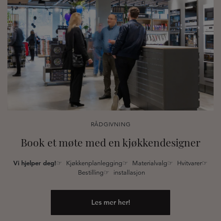
RÅDGIVNING
Book et møte med en kjøkkendesigner
Vi hjelper deg!
☞ Kjøkkenplanlegging☞ Materialvalg☞ Hvitvarer☞
Bestilling☞ installasjon
Les mer her!