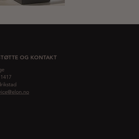
TØTTE OG KONTAKT
ge
 1417
rikstad
vice@elon.no