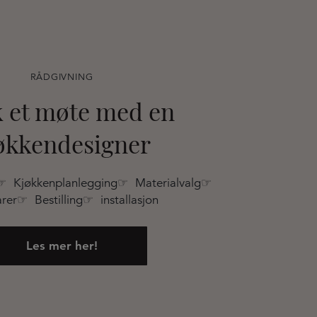
RÅDGIVNING
 et møte med en
økkendesigner
☞ Kjøkkenplanlegging☞ Materialvalg☞
rer☞ Bestilling☞ installasjon
Les mer her!