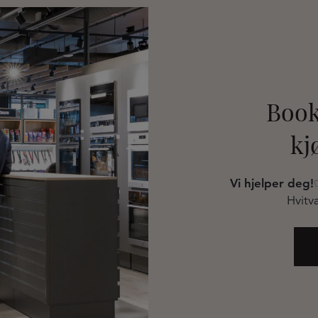
Book
kj
Vi hjelper deg!
Hvitva