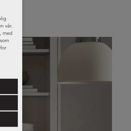
lig
n vår.
t, med
, som
for
res.