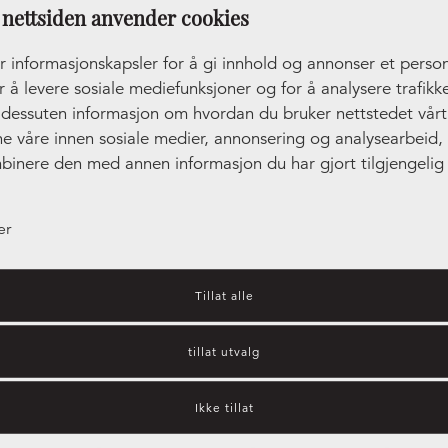
nettsiden anvender cookies
r informasjonskapsler for å gi innhold og annonser et person
r å levere sosiale mediefunksjoner og for å analysere trafikke
r dessuten informasjon om hvordan du bruker nettstedet vår
ne våre innen sosiale medier, annonsering og analysearbeid
binere den med annen informasjon du har gjort tilgjengelig 
ler som de har samlet inn gjennom din bruk av tjenestene de
er
Tillat alle
tillat utvalg
Kjøkkeninspirasjon – hvilket
Ikke tillat
kjøkken passer best for deg?