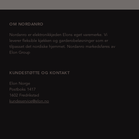
OM NORDANRO
Nordanro er elektronikkjeden Elons eget varemerke. Vi
leverer fleksible kjøkken og garderobeløsninger som er
tilpasset det nordiske hjemmet. Nordanro markedsføres av
Elon Group
KUNDESTØTTE OG KONTAKT
Elon Norge
Postboks 1417
1602 Fredrikstad
kundeservice@elon.no