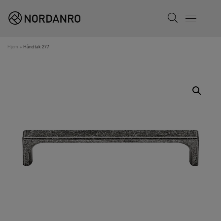
Search
Menu
Hjem
»
Håndtak 277