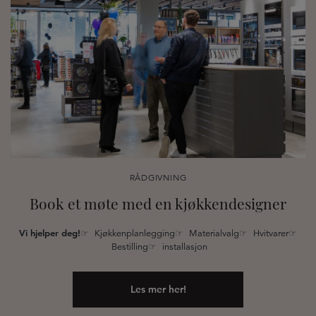
RÅDGIVNING
Book et møte med en kjøkkendesigner
Vi hjelper deg!
☞ Kjøkkenplanlegging☞ Materialvalg☞ Hvitvarer☞
Bestilling☞ installasjon
Les mer her!