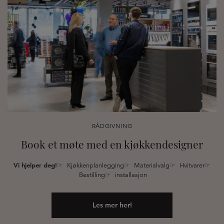
RÅDGIVNING
Book et møte med en kjøkkendesigner
Vi hjelper deg!
☞ Kjøkkenplanlegging☞ Materialvalg☞ Hvitvarer☞
Bestilling☞ installasjon
Les mer her!