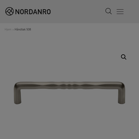
Search
Menu
Hjem
»
Håndtak 508