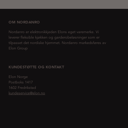
OM NORDANRO
Nordanro er elektronikkjeden Elons eget varemerke. Vi
leverer fleksible kjøkken og garderobeløsninger som er
tilpasset det nordiske hjemmet. Nordanro markedsføres av
Elon Group
KUNDESTØTTE OG KONTAKT
Elon Norge
Postboks 1417
1602 Fredrikstad
kundeservice@elon.no