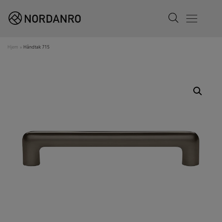
Search
Menu
Hjem
»
Håndtak 715