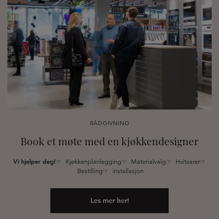
RÅDGIVNING
Book et møte med en kjøkkendesigner
Vi hjelper deg!
☞ Kjøkkenplanlegging☞ Materialvalg☞ Hvitvarer☞
Bestilling☞ installasjon
Les mer her!