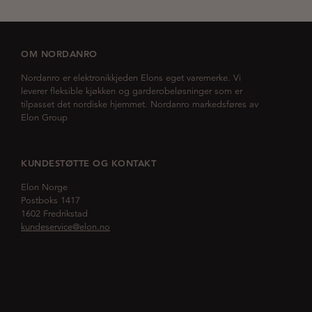
OM NORDANRO
Nordanro er elektronikkjeden Elons eget varemerke. Vi
leverer fleksible kjøkken og garderobeløsninger som er
tilpasset det nordiske hjemmet. Nordanro markedsføres av
Elon Group
KUNDESTØTTE OG KONTAKT
Elon Norge
Postboks 1417
1602 Fredrikstad
kundeservice@elon.no