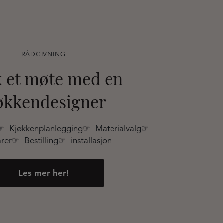
RÅDGIVNING
 et møte med en
økkendesigner
☞ Kjøkkenplanlegging☞ Materialvalg☞
rer☞ Bestilling☞ installasjon
Les mer her!