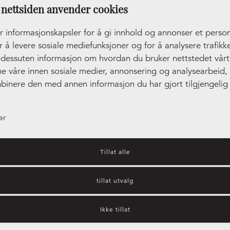
nettsiden anvender cookies
r informasjonskapsler for å gi innhold og annonser et person
r å levere sosiale mediefunksjoner og for å analysere trafikke
r dessuten informasjon om hvordan du bruker nettstedet vår
ne våre innen sosiale medier, annonsering og analysearbeid
binere den med annen informasjon du har gjort tilgjengelig 
ler som de har samlet inn gjennom din bruk av tjenestene de
er
Tillat alle
tillat utvalg
Kjøkkeninspirasjon – hvilket
Ikke tillat
kjøkken passer best for deg?