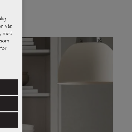
lig
n vår.
t, med
, som
for
res.