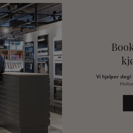
Book
kj
Vi hjelper deg!
Hvitva