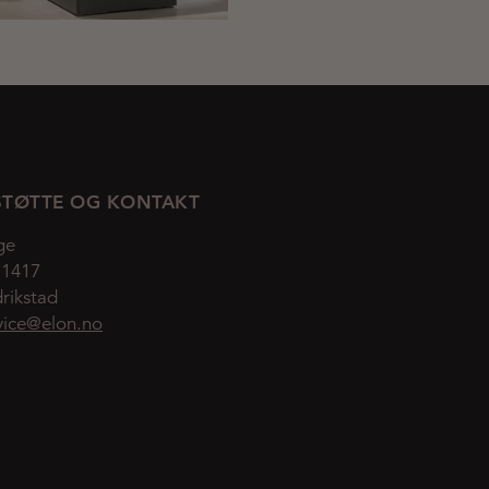
TØTTE OG KONTAKT
ge
 1417
rikstad
vice@elon.no