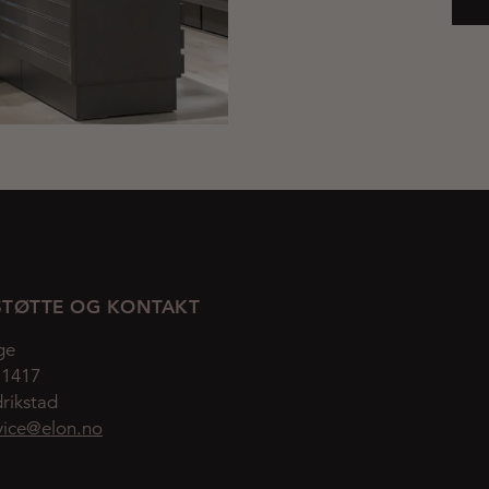
TØTTE OG KONTAKT
ge
 1417
rikstad
vice@elon.no