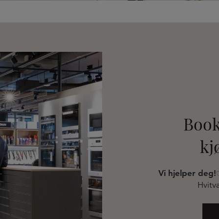
Book
kj
Vi hjelper deg!
Hvitva