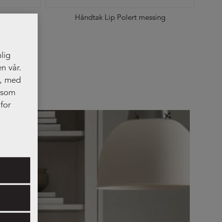
Håndtak Lip Polert messing
lig
n vår.
t, med
, som
for
res.