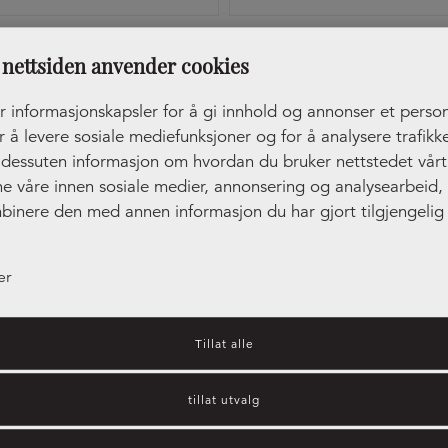
tak Edge Straight Rustfri
Håndtak Lip Svart
nettsiden anvender cookies
r informasjonskapsler for å gi innhold og annonser et person
r å levere sosiale mediefunksjoner og for å analysere trafikke
r dessuten informasjon om hvordan du bruker nettstedet vår
ne våre innen sosiale medier, annonsering og analysearbeid
binere den med annen informasjon du har gjort tilgjengelig 
ler som de har samlet inn gjennom din bruk av tjenestene de
er
Tillat alle
tillat utvalg