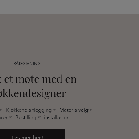
RÅDGIVNING
 et møte med en
økkendesigner
☞ Kjøkkenplanlegging☞ Materialvalg☞
rer☞ Bestilling☞ installasjon
Les mer her!