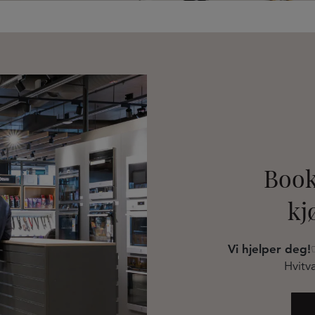
Book
kj
Vi hjelper deg!
Hvitva