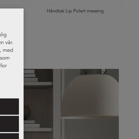
Håndtak Lip Polert messing
lig
n vår.
t, med
, som
for
res.