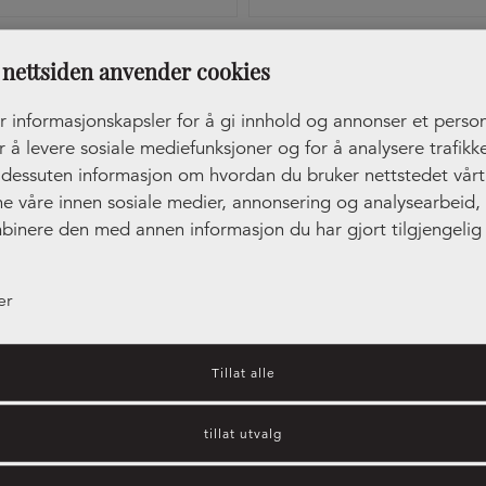
tak Edge Straight Rustfri
Håndtak Lip Svart
nettsiden anvender cookies
r informasjonskapsler for å gi innhold og annonser et person
r å levere sosiale mediefunksjoner og for å analysere trafikke
r dessuten informasjon om hvordan du bruker nettstedet vår
ne våre innen sosiale medier, annonsering og analysearbeid
binere den med annen informasjon du har gjort tilgjengelig 
ler som de har samlet inn gjennom din bruk av tjenestene de
er
Tillat alle
tillat utvalg