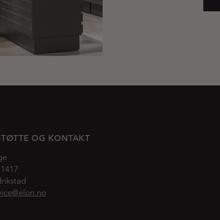
TØTTE OG KONTAKT
ge
 1417
rikstad
vice@elon.no