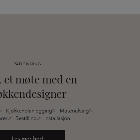
RÅDGIVNING
 et møte med en
økkendesigner
☞ Kjøkkenplanlegging☞ Materialvalg☞
rer☞ Bestilling☞ installasjon
Les mer her!