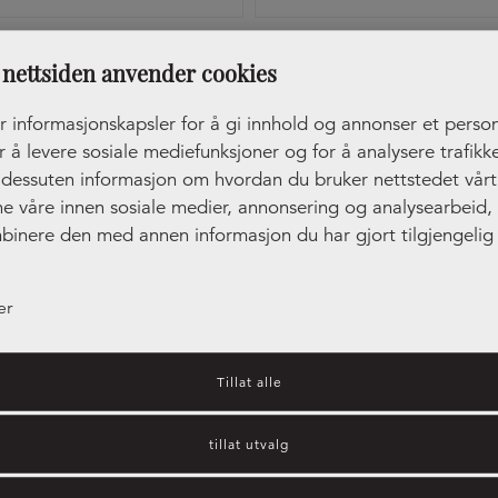
tak Edge Straight Rustfri
Håndtak Lip Svart
nettsiden anvender cookies
r informasjonskapsler for å gi innhold og annonser et person
r å levere sosiale mediefunksjoner og for å analysere trafikke
r dessuten informasjon om hvordan du bruker nettstedet vår
ne våre innen sosiale medier, annonsering og analysearbeid
binere den med annen informasjon du har gjort tilgjengelig 
ler som de har samlet inn gjennom din bruk av tjenestene de
er
Tillat alle
tillat utvalg