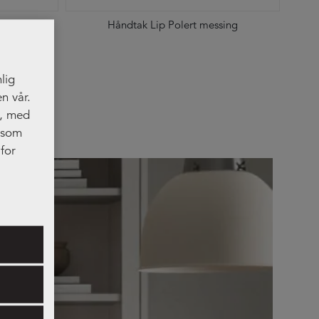
Håndtak Lip Polert messing
lig
n vår.
t, med
, som
for
res.