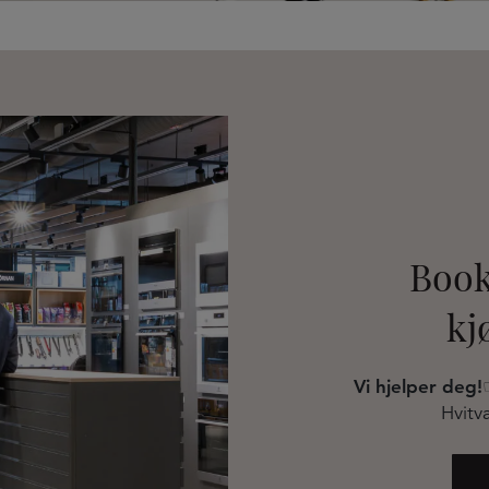
Book
kj
Vi hjelper deg!
Hvitva