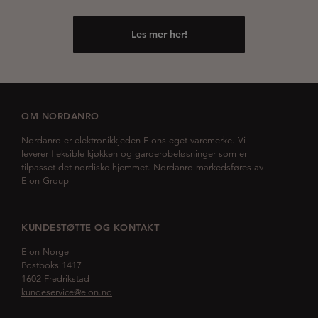
Les mer her!
OM NORDANRO
Nordanro er elektronikkjeden Elons eget varemerke. Vi
leverer fleksible kjøkken og garderobeløsninger som er
tilpasset det nordiske hjemmet. Nordanro markedsføres av
Elon Group
KUNDESTØTTE OG KONTAKT
Elon Norge
Postboks 1417
1602 Fredrikstad
kundeservice@elon.no