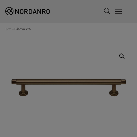
Search
Menu
Hjem
»
Håndtak 226