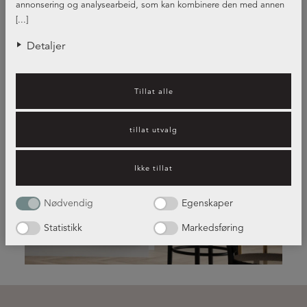
annonsering og analysearbeid, som kan kombinere den med annen
informasjon du har gjort tilgjengelig for dem, eller som de har samlet
[...]
inn gjennom din bruk av tjenestene deres.
Detaljer
Tillat alle
tillat utvalg
Kjøkkeninspirasjon – hvilket
kjøkken passer best for deg?
Ikke tillat
Nødvendig
Egenskaper
Les mer her!
Statistikk
Markedsføring