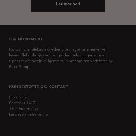
Les mer her!
OM NORDANRO
Nordanro er elektronikkjeden Elons eget varemerke. Vi
leverer fleksible kjøkken og garderobeløsninger som er
tilpasset det nordiske hjemmet. Nordanro markedsføres av
Elon Group
KUNDESTØTTE OG KONTAKT
Elon Norge
Postboks 1417
1602 Fredrikstad
kundeservice@elon.no