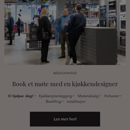
RÅDGIVNING
Book et møte med en kjøkkendesigner
Vi hjelper deg!
☞ Kjøkkenplanlegging☞ Materialvalg☞ Hvitvarer☞
Bestilling☞ installasjon
Les mer her!