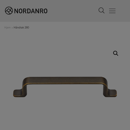
Search
Menu
Hjem
»
Håndtak 280