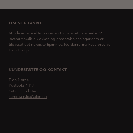
OM NORDANRO
Nordanro er elektronikkjeden Elons eget varemerke. Vi
leverer fleksible kjøkken og garderobeløsninger som er
tilpasset det nordiske hjemmet. Nordanro markedsføres av
Elon Group
KUNDESTØTTE OG KONTAKT
Elon Norge
Postboks 1417
1602 Fredrikstad
kundeservice@elon.no