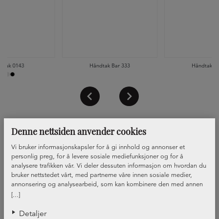
dtak 0143
Håndtak Bar 333
Håndtak Ba
Denne nettsiden anvender cookies
Vi bruker informasjonskapsler for å gi innhold og annonser et
personlig preg, for å levere sosiale mediefunksjoner og for å
analysere trafikken vår. Vi deler dessuten informasjon om hvordan du
bruker nettstedet vårt, med partnerne våre innen sosiale medier,
annonsering og analysearbeid, som kan kombinere den med annen
informasjon du har gjort tilgjengelig for dem, eller som de har samlet
[...]
inn gjennom din bruk av tjenestene deres.
Detaljer