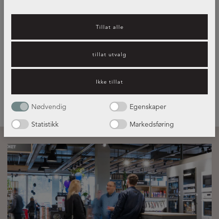
Kjøkkeninspirasjon – hvilket
Tillat alle
kjøkken passer best for deg?
tillat utvalg
Les mer her!
Ikke tillat
Nødvendig
Egenskaper
Statistikk
Markedsføring