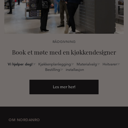
RÅDGIVNING
Book et møte med en kjøkkendesigner
Vi hjelper deg!
☞ Kjøkkenplanlegging☞ Materialvalg☞ Hvitvarer☞
Bestilling☞ installasjon
Les mer her!
OM NORDANRO