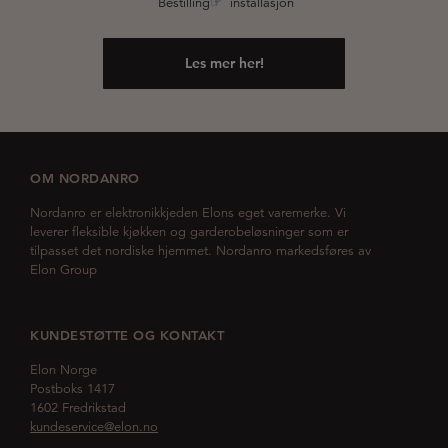
Bestilling☞ installasjon
Les mer her!
OM NORDANRO
Nordanro er elektronikkjeden Elons eget varemerke. Vi
leverer fleksible kjøkken og garderobeløsninger som er
tilpasset det nordiske hjemmet. Nordanro markedsføres av
Elon Group
KUNDESTØTTE OG KONTAKT
Elon Norge
Postboks 1417
1602 Fredrikstad
kundeservice@elon.no