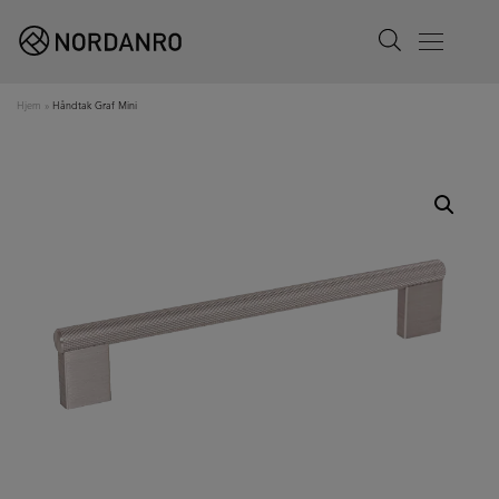
Search
Menu
Hjem
»
Håndtak Graf Mini