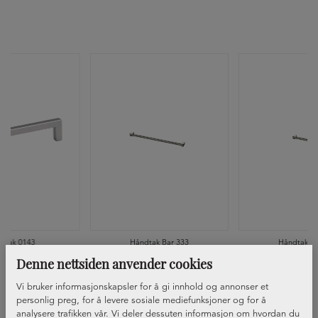
dtak 0143
Håndtak Bar 333
Håndtak Ba
Denne nettsiden anvender cookies
Vi bruker informasjonskapsler for å gi innhold og annonser et
personlig preg, for å levere sosiale mediefunksjoner og for å
analysere trafikken vår. Vi deler dessuten informasjon om hvordan du