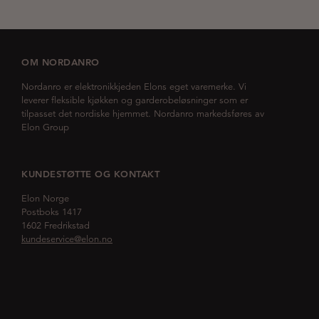
OM NORDANRO
Nordanro er elektronikkjeden Elons eget varemerke. Vi
leverer fleksible kjøkken og garderobeløsninger som er
tilpasset det nordiske hjemmet. Nordanro markedsføres av
Elon Group
KUNDESTØTTE OG KONTAKT
Elon Norge
Postboks 1417
1602 Fredrikstad
kundeservice@elon.no