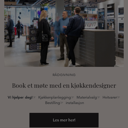
RÅDGIVNING
Book et møte med en kjøkkendesigner
Vi hjelper deg!
☞ Kjøkkenplanlegging☞ Materialvalg☞ Hvitvarer☞
Bestilling☞ installasjon
Les mer her!