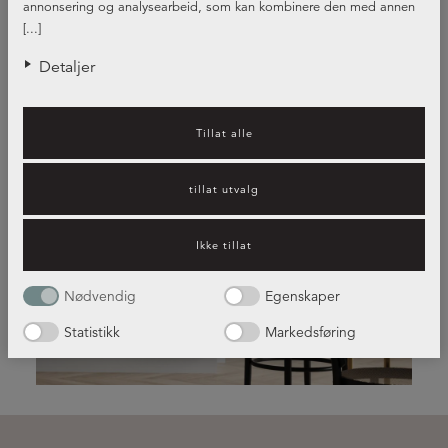
annonsering og analysearbeid, som kan kombinere den med annen
informasjon du har gjort tilgjengelig for dem, eller som de har samlet
[...]
inn gjennom din bruk av tjenestene deres.
Detaljer
Tillat alle
tillat utvalg
Kjøkkeninspirasjon – hvilket
kjøkken passer best for deg?
Ikke tillat
Nødvendig
Egenskaper
Les mer her!
Statistikk
Markedsføring