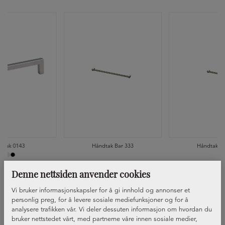
dtak 0143
Håndtak Bar 333
Håndtak Ba
Denne nettsiden anvender cookies
Vi bruker informasjonskapsler for å gi innhold og annonser et
personlig preg, for å levere sosiale mediefunksjoner og for å
analysere trafikken vår. Vi deler dessuten informasjon om hvordan du
bruker nettstedet vårt, med partnerne våre innen sosiale medier,