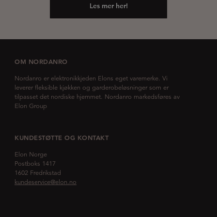
Les mer her!
OM NORDANRO
Nordanro er elektronikkjeden Elons eget varemerke. Vi
leverer fleksible kjøkken og garderobeløsninger som er
tilpasset det nordiske hjemmet. Nordanro markedsføres av
Elon Group
KUNDESTØTTE OG KONTAKT
Elon Norge
Postboks 1417
1602 Fredrikstad
kundeservice@elon.no