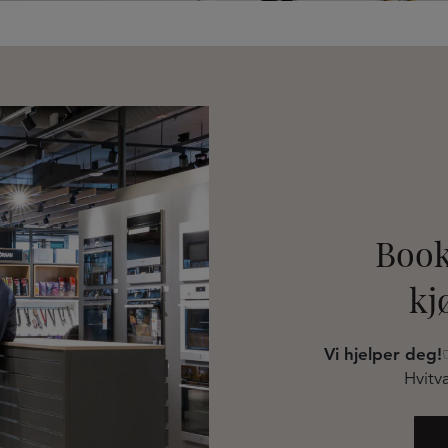
Book
kj
Vi hjelper deg!
Hvitva