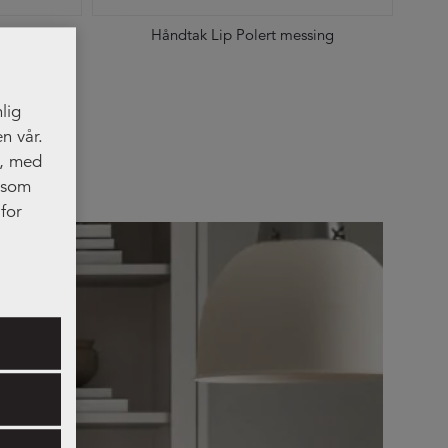
Håndtak Lip Polert messing
lig
n vår.
t, med
, som
for
res.