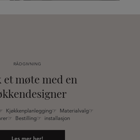
RÅDGIVNING
 et møte med en
økkendesigner
☞ Kjøkkenplanlegging☞ Materialvalg☞
rer☞ Bestilling☞ installasjon
Les mer her!