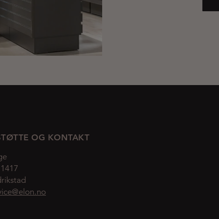
TØTTE OG KONTAKT
ge
 1417
rikstad
vice@elon.no