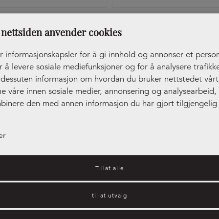
tak Edge Straight Rustfri
Håndtak Lip Svart
nettsiden anvender cookies
r informasjonskapsler for å gi innhold og annonser et person
r å levere sosiale mediefunksjoner og for å analysere trafikke
r dessuten informasjon om hvordan du bruker nettstedet vår
ne våre innen sosiale medier, annonsering og analysearbeid
binere den med annen informasjon du har gjort tilgjengelig 
ler som de har samlet inn gjennom din bruk av tjenestene de
er
Tillat alle
tillat utvalg