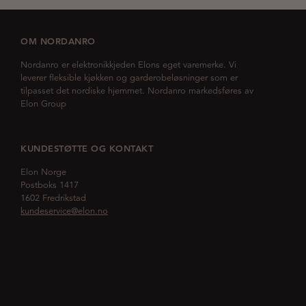
OM NORDANRO
Nordanro er elektronikkjeden Elons eget varemerke. Vi
leverer fleksible kjøkken og garderobeløsninger som er
tilpasset det nordiske hjemmet. Nordanro markedsføres av
Elon Group
KUNDESTØTTE OG KONTAKT
Elon Norge
Postboks 1417
1602 Fredrikstad
kundeservice@elon.no