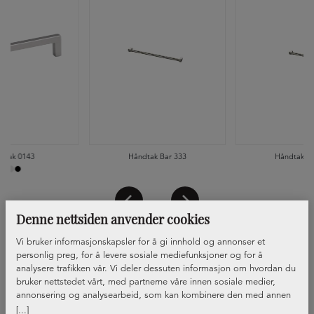
dtak 0143
Håndtak Bar 333
Håndtak Ba
Denne nettsiden anvender cookies
Vi bruker informasjonskapsler for å gi innhold og annonser et
personlig preg, for å levere sosiale mediefunksjoner og for å
analysere trafikken vår. Vi deler dessuten informasjon om hvordan du
bruker nettstedet vårt, med partnerne våre innen sosiale medier,
annonsering og analysearbeid, som kan kombinere den med annen
informasjon du har gjort tilgjengelig for dem, eller som de har samlet
[...]