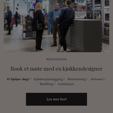
RÅDGIVNING
Book et møte med en kjøkkendesigner
Vi hjelper deg!
☞ Kjøkkenplanlegging☞ Materialvalg☞ Hvitvarer☞
Bestilling☞ installasjon
Les mer her!