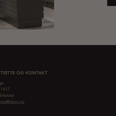
TØTTE OG KONTAKT
ge
 1417
rikstad
vice@elon.no