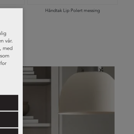
Håndtak Lip Polert messing
lig
n vår.
t, med
, som
for
res.