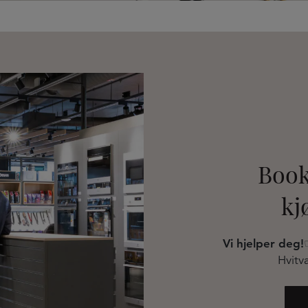
Book
kj
Vi hjelper deg!
Hvitva