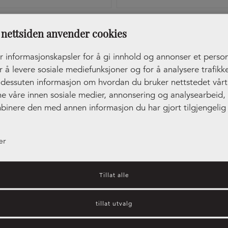
tak Edge Straight Rustfri
Håndtak Lip Svart
nettsiden anvender cookies
r informasjonskapsler for å gi innhold og annonser et person
r å levere sosiale mediefunksjoner og for å analysere trafikke
r dessuten informasjon om hvordan du bruker nettstedet vår
ne våre innen sosiale medier, annonsering og analysearbeid
binere den med annen informasjon du har gjort tilgjengelig 
ler som de har samlet inn gjennom din bruk av tjenestene de
er
Tillat alle
tillat utvalg