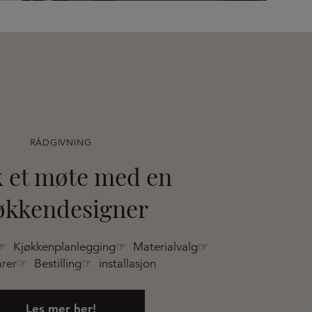
RÅDGIVNING
 et møte med en
økkendesigner
☞ Kjøkkenplanlegging☞ Materialvalg☞
rer☞ Bestilling☞ installasjon
Les mer her!