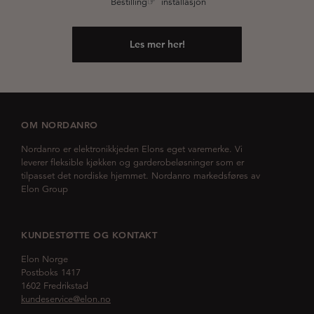
Bestilling☞ installasjon
Les mer her!
OM NORDANRO
Nordanro er elektronikkjeden Elons eget varemerke. Vi
leverer fleksible kjøkken og garderobeløsninger som er
tilpasset det nordiske hjemmet. Nordanro markedsføres av
Elon Group
KUNDESTØTTE OG KONTAKT
Elon Norge
Postboks 1417
1602 Fredrikstad
kundeservice@elon.no