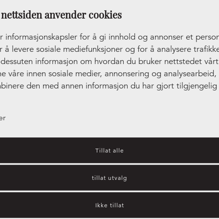
nettsiden anvender cookies
r informasjonskapsler for å gi innhold og annonser et person
r å levere sosiale mediefunksjoner og for å analysere trafikke
r dessuten informasjon om hvordan du bruker nettstedet vår
ne våre innen sosiale medier, annonsering og analysearbeid
binere den med annen informasjon du har gjort tilgjengelig 
ler som de har samlet inn gjennom din bruk av tjenestene de
er
Tillat alle
tillat utvalg
Kjøkkeninspirasjon – hvilket
Ikke tillat