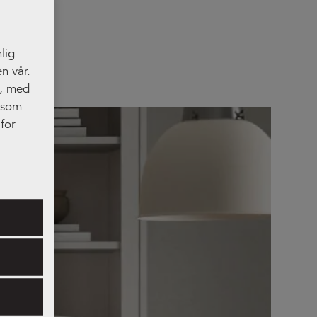
lig
n vår.
t, med
, som
for
res.