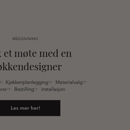
RÅDGIVNING
 et møte med en
økkendesigner
☞ Kjøkkenplanlegging☞ Materialvalg☞
rer☞ Bestilling☞ installasjon
Les mer her!