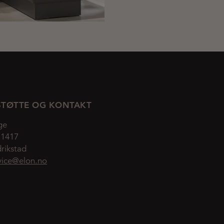
TØTTE OG KONTAKT
ge
 1417
rikstad
vice@elon.no