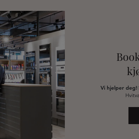
Book
kj
Vi hjelper deg!
Hvitva