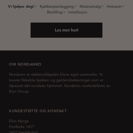
Vi hjelper deg!
☞ Kjøkkenplanlegging☞ Materialvalg☞ Hvitvarer☞
Bestilling☞ installasjon
Les mer her!
OM NORDANRO
Nordanro er elektronikkjeden Elons eget varemerke. Vi
leverer fleksible kjøkken og garderobeløsninger som er
tilpasset det nordiske hjemmet. Nordanro markedsføres av
Elon Group
KUNDESTØTTE OG KONTAKT
Elon Norge
Postboks 1417
1602 Fredrikstad