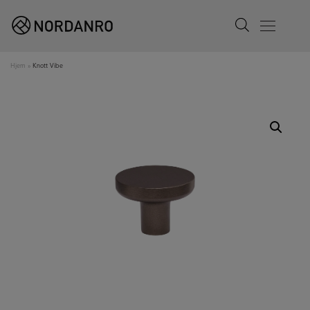
Search
Menu
Hjem
»
Knott Vibe