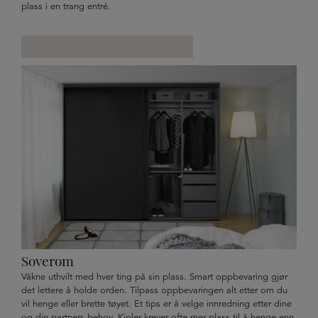
plass i en trang entré.
Soverom
Våkne uthvilt med hver ting på sin plass. Smart oppbevaring gjør
det lettere å holde orden. Tilpass oppbevaringen alt etter om du
vil henge eller brette tøyet. Et tips er å velge innredning etter dine
og din partners behov. Kjoler krever ofte mer plass til å henge enn