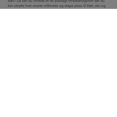
støv? Da kan du innrede et vel planlagt omkledningsrom der du
kan utnytte hver eneste millimeter og skape plass til klær, sko og
tilbehør. Mulighetene er mange.
Vaskerom
Få orden på vaskerommet. Utnytt plassen fullt ut med smart