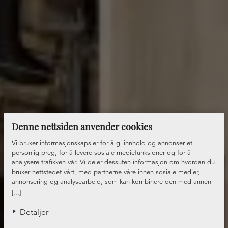
Denne nettsiden anvender cookies
Vi bruker informasjonskapsler for å gi innhold og annonser et
personlig preg, for å levere sosiale mediefunksjoner og for å
analysere trafikken vår. Vi deler dessuten informasjon om hvordan du
bruker nettstedet vårt, med partnerne våre innen sosiale medier,
annonsering og analysearbeid, som kan kombinere den med annen
informasjon du har gjort tilgjengelig for dem, eller som de har samlet
[...]
inn gjennom din bruk av tjenestene deres.
Detaljer