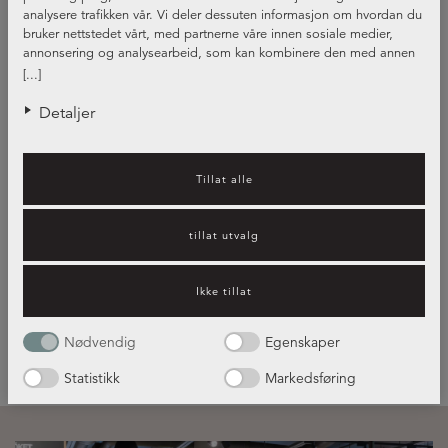
analysere trafikken vår. Vi deler dessuten informasjon om hvordan du
bruker nettstedet vårt, med partnerne våre innen sosiale medier,
annonsering og analysearbeid, som kan kombinere den med annen
informasjon du har gjort tilgjengelig for dem, eller som de har samlet
[...]
inn gjennom din bruk av tjenestene deres.
Detaljer
Tillat alle
Kjøkkeninspirasjon – hvilket
kjøkken passer best for deg?
tillat utvalg
Ikke tillat
Les mer her!
Nødvendig
Egenskaper
Statistikk
Markedsføring