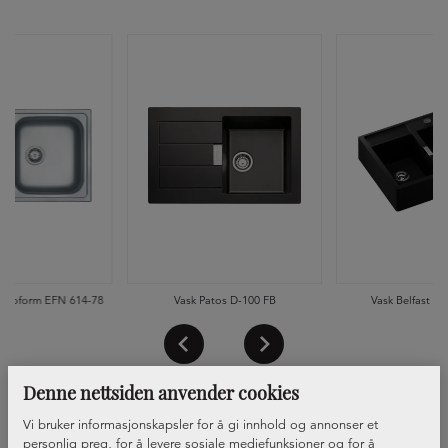
uroform EFN 614-78
Vask Patos D-100 FB
Vask Belfast Ka
Denne nettsiden anvender cookies
Vi bruker informasjonskapsler for å gi innhold og annonser et
personlig preg, for å levere sosiale mediefunksjoner og for å