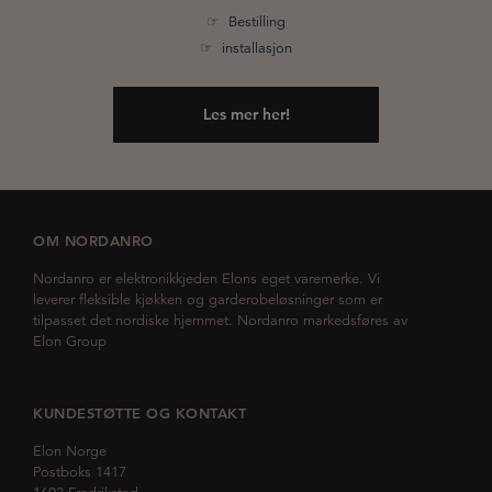
☞ Bestilling
☞ installasjon
Les mer her!
OM NORDANRO
Nordanro er elektronikkjeden Elons eget varemerke. Vi
leverer fleksible kjøkken og garderobeløsninger som er
tilpasset det nordiske hjemmet. Nordanro markedsføres av
Elon Group
KUNDESTØTTE OG KONTAKT
Elon Norge
Postboks 1417