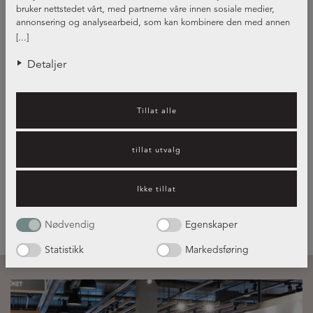
bruker nettstedet vårt, med partnerne våre innen sosiale medier,
annonsering og analysearbeid, som kan kombinere den med annen
informasjon du har gjort tilgjengelig for dem, eller som de har samlet
[...]
inn gjennom din bruk av tjenestene deres.
Detaljer
Kjøkkeninspirasjon – hvilket
Tillat alle
kjøkken passer best for deg?
tillat utvalg
Les mer her!
Ikke tillat
Nødvendig
Egenskaper
Statistikk
Markedsføring