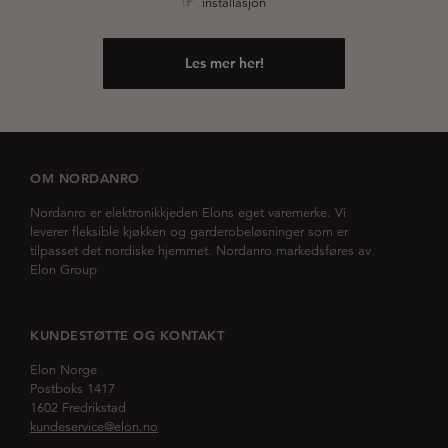
☞ installasjon
Les mer her!
OM NORDANRO
Nordanro er elektronikkjeden Elons eget varemerke. Vi
leverer fleksible kjøkken og garderobeløsninger som er
tilpasset det nordiske hjemmet. Nordanro markedsføres av
Elon Group
KUNDESTØTTE OG KONTAKT
Elon Norge
Postboks 1417
1602 Fredrikstad
kundeservice@elon.no