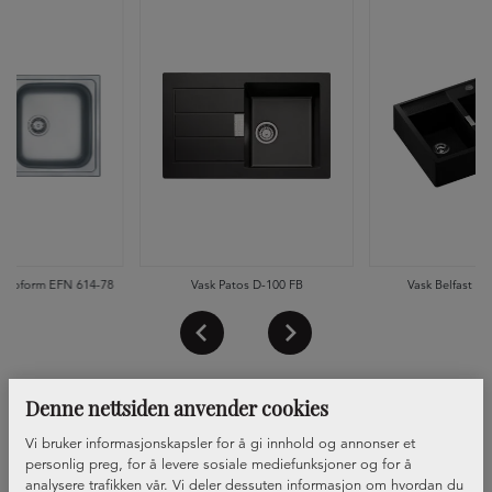
uroform EFN 614-78
Vask Patos D-100 FB
Vask Belfast Ka
Denne nettsiden anvender cookies
Vi bruker informasjonskapsler for å gi innhold og annonser et
personlig preg, for å levere sosiale mediefunksjoner og for å
analysere trafikken vår. Vi deler dessuten informasjon om hvordan du