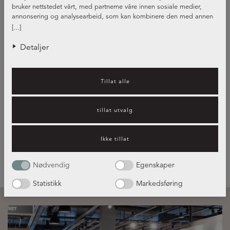
bruker nettstedet vårt, med partnerne våre innen sosiale medier,
annonsering og analysearbeid, som kan kombinere den med annen
informasjon du har gjort tilgjengelig for dem, eller som de har samlet
[...]
inn gjennom din bruk av tjenestene deres.
Detaljer
Kjøkkeninspirasjon – hvilket
Tillat alle
kjøkken passer best for deg?
tillat utvalg
Les mer her!
Ikke tillat
Nødvendig
Egenskaper
Statistikk
Markedsføring