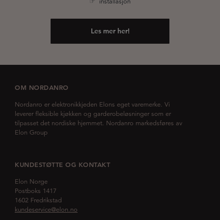
☞ installasjon
Les mer her!
OM NORDANRO
Nordanro er elektronikkjeden Elons eget varemerke. Vi
leverer fleksible kjøkken og garderobeløsninger som er
tilpasset det nordiske hjemmet. Nordanro markedsføres av
Elon Group
KUNDESTØTTE OG KONTAKT
Elon Norge
Postboks 1417
1602 Fredrikstad
kundeservice@elon.no