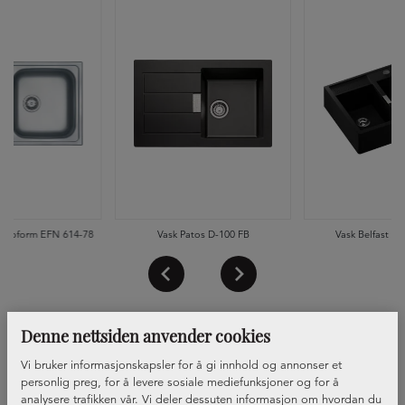
uroform EFN 614-78
Vask Patos D-100 FB
Vask Belfast Ka
Denne nettsiden anvender cookies
Vi bruker informasjonskapsler for å gi innhold og annonser et
personlig preg, for å levere sosiale mediefunksjoner og for å
analysere trafikken vår. Vi deler dessuten informasjon om hvordan du