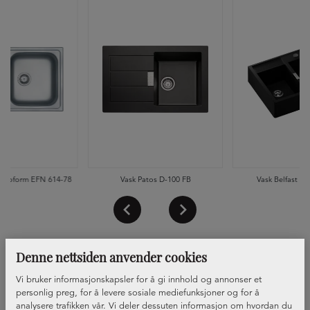
uroform EFN 614-78
Vask Patos D-100 FB
Vask Belfast Ka
Denne nettsiden anvender cookies
Vi bruker informasjonskapsler for å gi innhold og annonser et
personlig preg, for å levere sosiale mediefunksjoner og for å
analysere trafikken vår. Vi deler dessuten informasjon om hvordan du