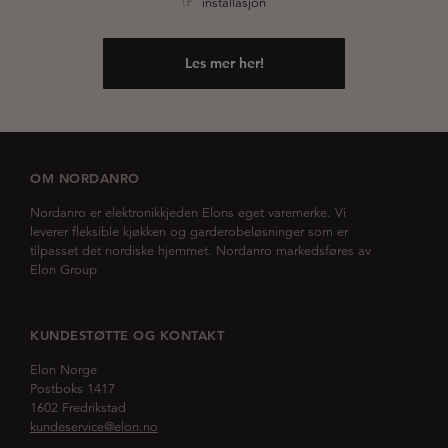
☞ installasjon
Les mer her!
OM NORDANRO
Nordanro er elektronikkjeden Elons eget varemerke. Vi
leverer fleksible kjøkken og garderobeløsninger som er
tilpasset det nordiske hjemmet. Nordanro markedsføres av
Elon Group
KUNDESTØTTE OG KONTAKT
Elon Norge
Postboks 1417
1602 Fredrikstad
kundeservice@elon.no