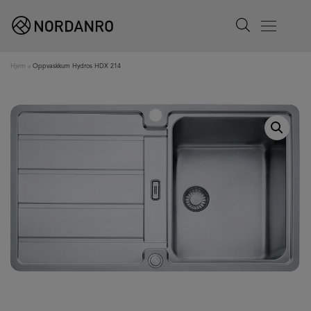
Search
Menu
Hjem
»
Oppvaskkum Hydros HDX 214