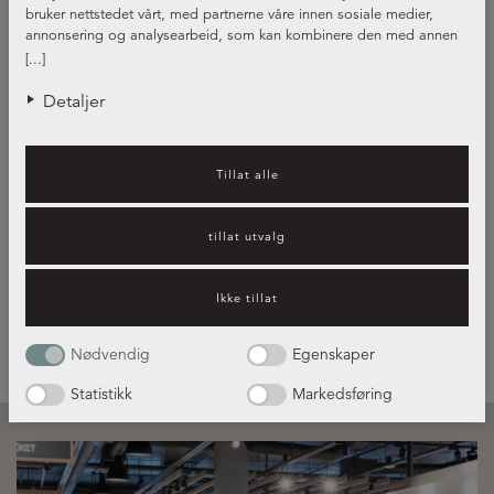
bruker nettstedet vårt, med partnerne våre innen sosiale medier,
annonsering og analysearbeid, som kan kombinere den med annen
informasjon du har gjort tilgjengelig for dem, eller som de har samlet
[...]
inn gjennom din bruk av tjenestene deres.
Detaljer
Kjøkkeninspirasjon – hvilket
Tillat alle
kjøkken passer best for deg?
tillat utvalg
Les mer her!
Ikke tillat
Nødvendig
Egenskaper
Statistikk
Markedsføring