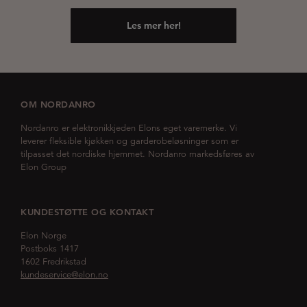
Les mer her!
OM NORDANRO
Nordanro er elektronikkjeden Elons eget varemerke. Vi
leverer fleksible kjøkken og garderobeløsninger som er
tilpasset det nordiske hjemmet. Nordanro markedsføres av
Elon Group
KUNDESTØTTE OG KONTAKT
Elon Norge
Postboks 1417
1602 Fredrikstad
kundeservice@elon.no