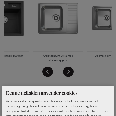
m Combo 600 mm
Oppvaskkum Lyria med
Oppvaskkum Lyri
avlastningsplass
Denne nettsiden anvender cookies
Vi bruker informasjonskapsler for å gi innhold og annonser et
personlig preg, for å levere sosiale mediefunksjoner og for å
analysere trafikken vår. Vi deler dessuten informasjon om hvordan du