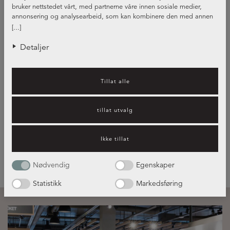
bruker nettstedet vårt, med partnerne våre innen sosiale medier,
annonsering og analysearbeid, som kan kombinere den med annen
informasjon du har gjort tilgjengelig for dem, eller som de har samlet
[...]
inn gjennom din bruk av tjenestene deres.
Detaljer
Kjøkkeninspirasjon – hvilket
Tillat alle
kjøkken passer best for deg?
tillat utvalg
Les mer her!
Ikke tillat
Nødvendig
Egenskaper
Statistikk
Markedsføring