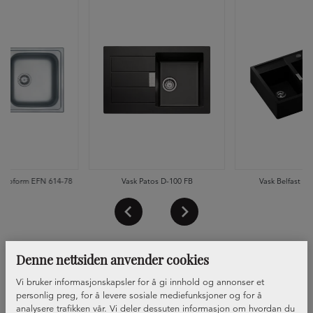
uroform EFN 614-78
Vask Patos D-100 FB
Vask Belfast Ka
Denne nettsiden anvender cookies
Vi bruker informasjonskapsler for å gi innhold og annonser et
personlig preg, for å levere sosiale mediefunksjoner og for å
analysere trafikken vår. Vi deler dessuten informasjon om hvordan du