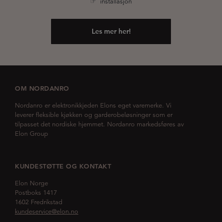
☞ installasjon
Les mer her!
OM NORDANRO
Nordanro er elektronikkjeden Elons eget varemerke. Vi
leverer fleksible kjøkken og garderobeløsninger som er
tilpasset det nordiske hjemmet. Nordanro markedsføres av
Elon Group
KUNDESTØTTE OG KONTAKT
Elon Norge
Postboks 1417
1602 Fredrikstad
kundeservice@elon.no