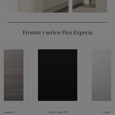
Fronter i serien Flex Express
 Driveved L
Front Svart 18
Front Tål