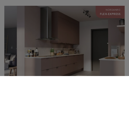
NORDANRO
FLEX-EXPRESS
Grå 18 Lera
Mer til kjøkkenet