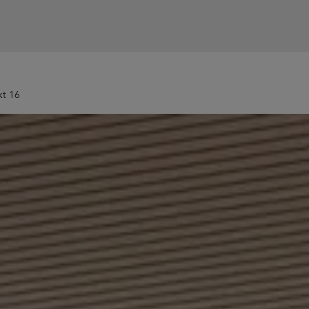
kt 16