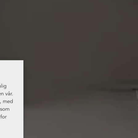
lig
n vår.
t, med
, som
for
res.