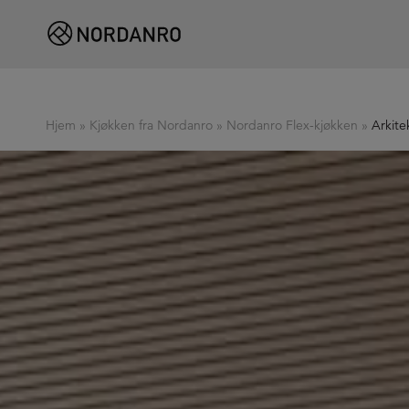
Hjem
»
Kjøkken fra Nordanro
»
Nordanro Flex-kjøkken
»
Arkite