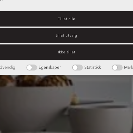
Tillat alle
tillat utvalg
Ikke tillat
dvendig
Egenskaper
Statistikk
Mark