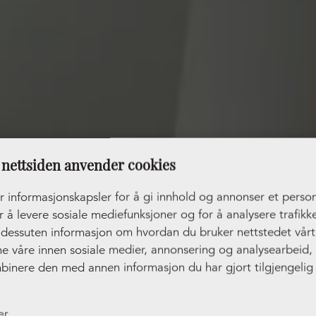
nettsiden anvender cookies
r informasjonskapsler for å gi innhold og annonser et person
r å levere sosiale mediefunksjoner og for å analysere trafikke
r dessuten informasjon om hvordan du bruker nettstedet vår
ne våre innen sosiale medier, annonsering og analysearbeid
binere den med annen informasjon du har gjort tilgjengelig 
ler som de har samlet inn gjennom din bruk av tjenestene de
er